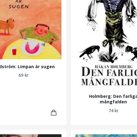
dström: Limpan är sugen
69 kr
Holmberg: Den farlig
mångfalden
74 kr