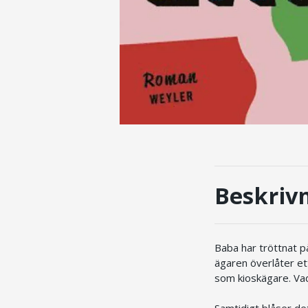
Beskriv
Baba har tröttnat på
ägaren överlåter ett
som kioskägare. Vad
Samtidigt blåser det