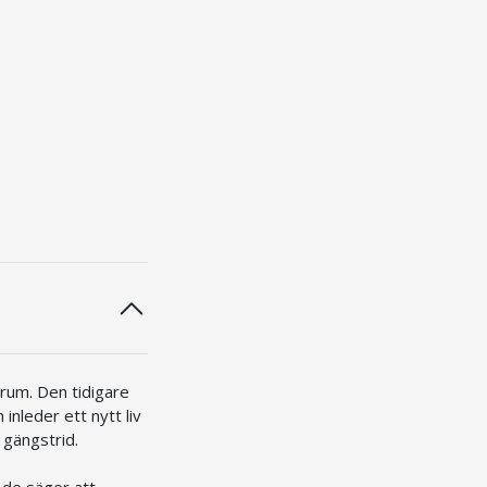
trum. Den tidigare
inleder ett nytt liv
 gängstrid.
 de säger att