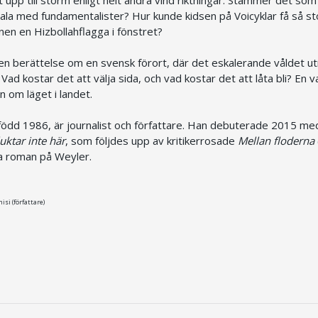
jala med fundamentalister? Hur kunde kidsen på Voicyklar få så st
nen en Hizbollahflagga i fönstret?
en berättelse om en svensk förort, där det eskalerande våldet u
ad kostar det att välja sida, och vad kostar det att låta bli? En 
 om läget i landet.
 född 1986, är journalist och författare. Han debuterade 2015 me
uktar inte här
, som följdes upp av kritikerrosade
Mellan floderna
ta roman på Weyler.
si (författare)