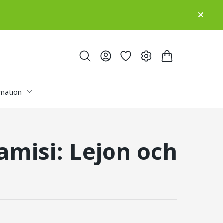
rmation
amisi: Lejon och
m