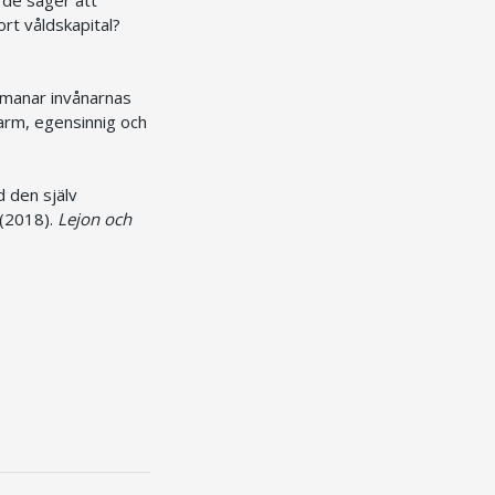
ort våldskapital?
tmanar invånarnas
varm, egensinnig och
d den själv
(2018).
Lejon och