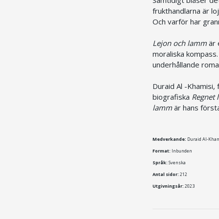
frukthandlarna är lo
Och varför har gran
Lejon och lamm
är 
moraliska kompass. V
underhållande roman
Duraid Al -Khamisi,
biografiska
Regnet l
lamm
är hans förs
Medverkande:
Duraid Al-Khami
Format:
Inbunden
Språk:
Svenska
Antal sidor:
212
Utgivningsår:
2023