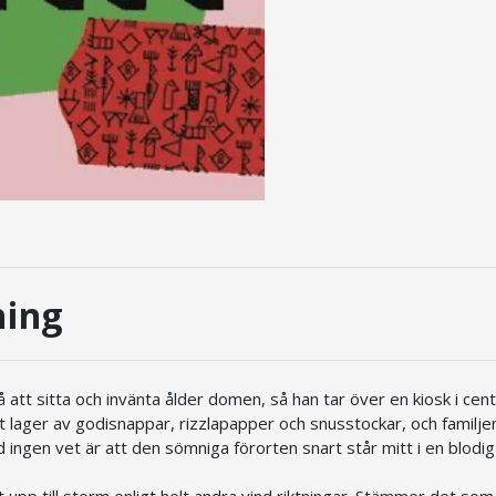
ning
 att sitta och invänta ålder domen, så han tar över en kiosk i cen
 lager av godisnappar, rizzlapapper och snusstockar, och familjen 
 ingen vet är att den sömniga förorten snart står mitt i en blodig
 upp till storm enligt helt andra vind riktningar. Stämmer det som