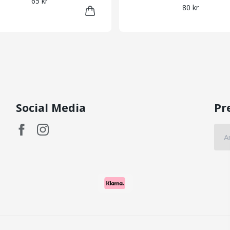
65 kr
80 kr
Social Media
Pr