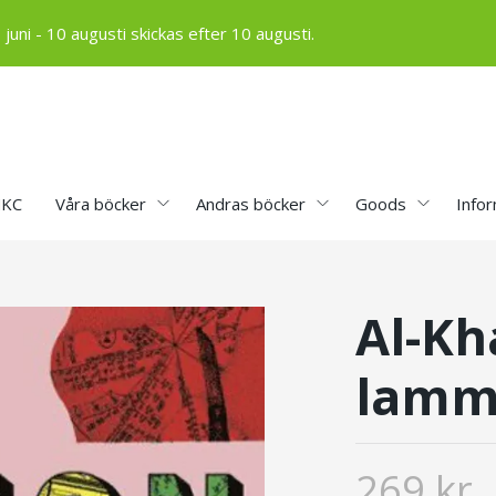
ni - 10 augusti skickas efter 10 augusti.
MKC
Våra böcker
Andras böcker
Goods
Info
Al-Kh
lam
269 kr