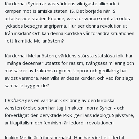
Kurderna i Syrien är västvärldens viktigaste allierade i
kampen mot Islamiska staten, IS. Det började när IS
attackerade staden Kobane, vars försvarare mot alla odds
lyckades besegra angriparna. Hur ser denna revolution ut
från insidan? Och kan denna kurdiska vår förändra situationen
i ett framtida Mellanöstern?
Kurderna i Mellanöstern, världens största statslösa folk, har
i många decennier utsatts för rasism, tvångsassimilering och
massakrer av traktens regimer. Uppror och gerillakrig har
avlöst varandra. Men vilka är dessa kurder, och vad för slags
samhälle bygger de?
I
Kobane
ges en världsunik skildring av den kurdiska
vänsterrörelse som har tagit makten i norra Syrien - och
förverkligat den beryktade PKK-gerillans ideologi. Självstyre,
antikapitalism och feminism är ledord i revolutionen.
Joakim Medin är frilansjournalist. Han har gjort ett flertal