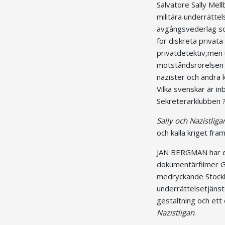
Salvatore Sally Mel
militära underrätte
avgångsvederlag som
för diskreta privata
privatdetektiv,men 
motståndsrörelsen 
nazister och andra k
Vilka svenskar är in
Sekreterarklubben 
Sally och Nazistliga
och kalla kriget fra
JAN BERGMAN har en 
dokumentärfilmer Gu
medryckande Stockho
underrättelsetjänst
gestaltning och et
Nazistligan
.