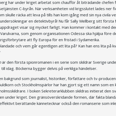
lberg har under kriget arbetat som chaufför åt biträdande chefen
lsetjänsten C-byrån. När verksamheten vid krigsslutet lades ner fi
 skulle räcka att leva på tills han kom igång med sin nya civila 
 undersökningar en detektivbyrå! Nu får Sally Mellberg sitt första 
uppdraget visar sig mycket farligt. Han kommer i kontakt med den
Varulvarna, som genom organisationen Odessa ska hjälpa före d
rigsförbrytare att fly Europa för en fristad i Sydamerika.
blandade och vem går egentligen att lita på? Kan han ens lita på kv
?
n
är den första spionromanen i en serie som skildrar Sverige unde
m till idag. Böckerna bygger delvis på verkliga händelser.
bakgrund som journalist, historiker, författare och tv-producen
ldkorn och Stockholmspärlor har han gjort sig ett namn som en 
lmsskildrare. I boken Sekreterarklubben skildras initierat den s
en under kriget. Den gränsöverskridande formen, där fakta blanda
t effektivt berättande kännetecknar också den romanserie som i