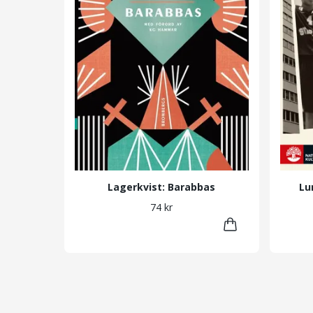
Lagerkvist: Barabbas
Lu
74 kr