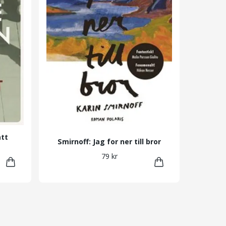
att
Smirnoff: Jag for ner till bror
79 kr