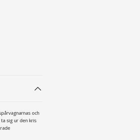
, spårvagnarnas och
a sig ur den kris
grade