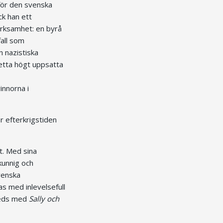
 för den svenska
ck han ett
verksamhet: en byrå
fall som
 nazistiska
etta högt uppsatta
innorna i
r efterkrigstiden
t. Med sina
kunnig och
venska
s med inlevelsefull
nleds med
Sally och