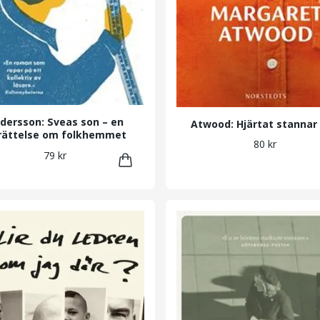
dersson: Sveas son – en
Atwood: Hjärtat stannar 
rättelse om folkhemmet
80 kr
79 kr