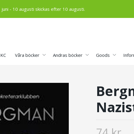
ni - 10 augusti skickas efter 10 augusti.
MKC
Våra böcker
Andras böcker
Goods
Info
Bergm
Nazis
74 kr