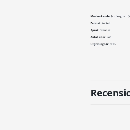
Medverkande:
Jan Bergman (fö
Format:
Pocket
Språk:
Svenska
Antal sidor:
248
Utgivningsår:
2018
Recensi