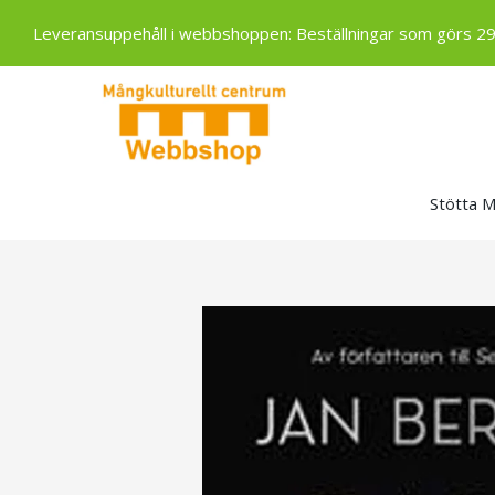
Leveransuppehåll i webbshoppen: Beställningar som görs 29 ju
Stötta 