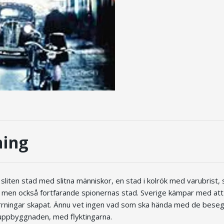
ning
sliten stad med slitna människor, en stad i kolrök med varubrist
men också fortfarande spionernas stad. Sverige kämpar med att t
rrningar skapat. Ännu vet ingen vad som ska hända med de bese
uppbyggnaden, med flyktingarna.