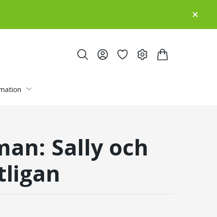
rmation
an: Sally och
tligan