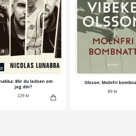
nabba: Blir du ledsen om
Olsson: Molnfri bombn
jag dör?
89 kr
229 kr