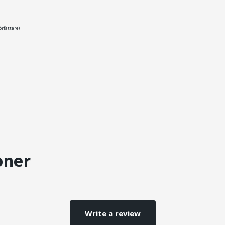
rfattare)
oner
Write a review