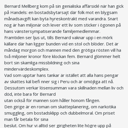
Bernard Mellberg kom på sin genialiska affärsidé när han gick
på Handels: en bostadsbytarsajt där folk mot en blygsam
månadsavgift kan byta hyreskontrakt med varandra. Snart
nog är han miljonär och lever ett liv som sticker i ögonen på
hans vänstersympatiserande familjemedlemmar.
Framtiden ser ljus ut, tills Bernard vaknar upp i en mörk
källare där han ligger bunden vid en stol och blöder. Det är
måndag morgon och mannen med den grötiga rösten vill ha
två miljoner kronor före klockan fem. Bernard glömmer helt
bort sin skamliga missbildning och sina
mindervärdeskomplex.
Vad som upptar hans tankar är istället att alla hans pengar
av skattes käl befi nner sig i Peru och är omöjliga att nå.
Dessutom verkar lösensumman vara skillnaden mellan liv och
död, inte bara för Bernard
utan också för mannen som håller honom fången.
Den girige är en roman om skatteplanering, om narkotika
smuggling, om bostadsklipp och dubbelmoral. Om priset
man får betala för sina
beslut. Om hur vi alltid ser girigheten lite högre upp på