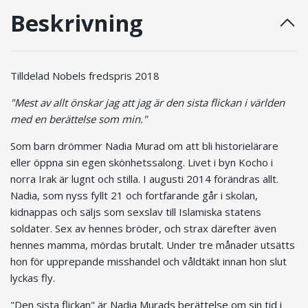
Beskrivning
Tilldelad Nobels fredspris 2018
"Mest av allt önskar jag att jag är den sista flickan i världen
med en berättelse som min."
Som barn drömmer Nadia Murad om att bli historielärare
eller öppna sin egen skönhetssalong. Livet i byn Kocho i
norra Irak är lugnt och stilla. I augusti 2014 förändras allt.
Nadia, som nyss fyllt 21 och fortfarande går i skolan,
kidnappas och säljs som sexslav till Islamiska statens
soldater. Sex av hennes bröder, och strax därefter även
hennes mamma, mördas brutalt. Under tre månader utsätts
hon för upprepande misshandel och våldtäkt innan hon slut
lyckas fly.
"Den sista flickan" är Nadia Murads berättelse om sin tid i