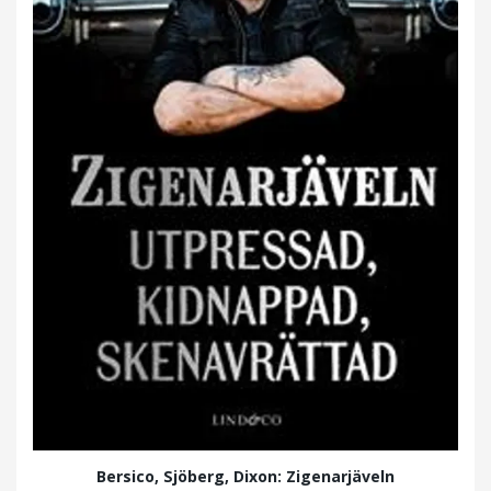
Bersico, Sjöberg, Dixon: Zigenarjäveln