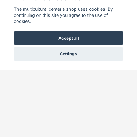
The multicultural center's shop uses cookies. By
continuing on this site you agree to the use of
Social Media
cookies.
Accept all
Settings
Prenumerera på vårt nyhetsbrev
Prenumerera
© 2026 Mångkulturellt centrums butik