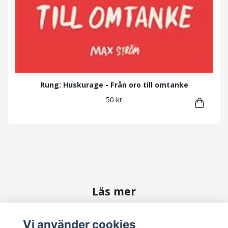
Rung: Huskurage - Från oro till omtanke
50 kr
Läs mer
Contact Us
Vi använder cookies
Terms and Conditions