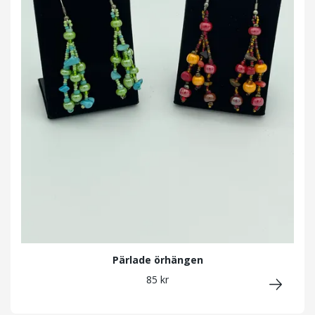
Pärlade örhängen
85 kr