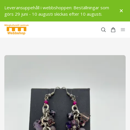
Leveransuppehåll i webbshoppen: Beställningar som
görs 29 juni - 10 augusti skickas efter 10 augusti.