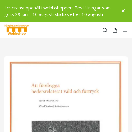
Leveransuppehåll i webbshoppen: Beställningar som
görs 29 juni - 10 augusti skickas efter 10 augusti.