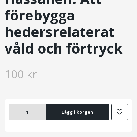
förebygga
hedersrelaterat
våld och förtryck
100 kr
Lägg i korgen