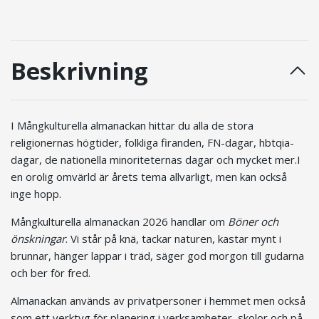
Beskrivning
I Mångkulturella almanackan hittar du alla de stora
religionernas högtider, folkliga firanden, FN-dagar, hbtqia-
dagar, de nationella minoriteternas dagar och mycket mer.
I
en orolig omvärld är årets tema allvarligt, men kan också
inge hopp.
Mångkulturella almanackan 2026 handlar om
Böner och
önskningar
. Vi står på knä, tackar naturen, kastar mynt i
brunnar, hänger lappar i träd, säger god morgon till gudarna
och ber för fred.
Almanackan används av privatpersoner i hemmet men också
som ett verktyg för planering i verksamheter, skolor och på