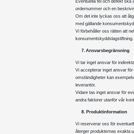
Eventuella fel och defekt ska a
ordernummer och en beskrivni
Om det inte lyckas oss att åtgä
med gällande konsumentskyddsl
Vi förbehåller oss rätten att n
konsumentskyddslagstiftning. V
7. Ansvarsbegränsning
Vi tar inget ansvar för indir
Vi accepterar inget ansvar för
omständigheter kan exempelvis
leverantör.
Vidare tas inget ansvar för e
andra faktorer utanför vår kontr
8. Produktinformation
Vi reserverar oss för eventuell
återger produkternas exakta u