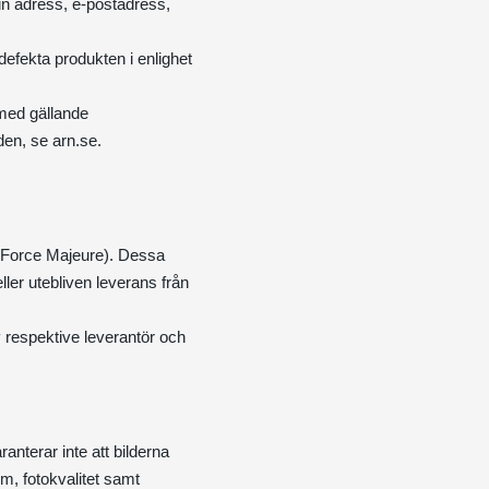
in adress, e-postadress,
 defekta produkten i enlighet
t med gällande
den, se arn.se.
e (Force Majeure). Dessa
ler utebliven leverans från
 respektive leverantör och
anterar inte att bilderna
m, fotokvalitet samt