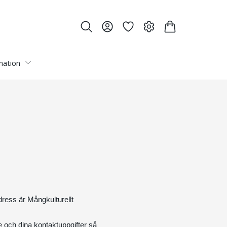
mation
dress är Mångkulturellt
 och dina kontaktuppgifter så