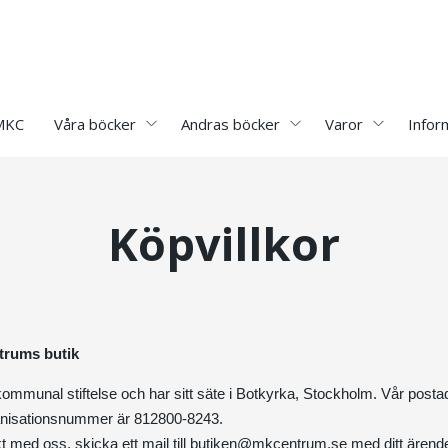
 MKC
Våra böcker
Andras böcker
Varor
Infor
Köpvillkor
trums butik
ommunal stiftelse och har sitt säte i Botkyrka, Stockholm. Vår posta
nisationsnummer är 812800-8243.
 med oss, skicka ett mail till
butiken@mkcentrum.se
med ditt ärende