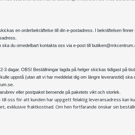
 skickas en orderbekräftelse till din e-postadress. I bekräftelsen finner
nsadress.
en ska du omedelbart kontakta oss via e-post till
butiken@mkcentrum.
2-3 dagar. OBS! Beställningar lagda på helger skickas tidigast på tisd
ulle uppstå (utan att vi har meddelat dig om längre leveranstid) ska
rum.se
.
arubrev eller postpaket beroende på paketets vikt och storlek.
till oss för att kunden har uppgett felaktig leveransadress kan k
et, exklusive fraktkostnad. Om hen fortfarande önskar sin beställni