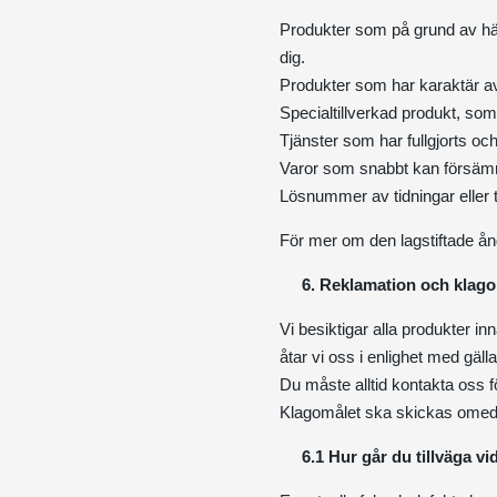
Produkter som på grund av häls
dig.
Produkter som har karaktär av f
Specialtillverkad produkt, som 
Tjänster som har fullgjorts och
Varor som snabbt kan försämr
Lösnummer av tidningar eller ti
För mer om den lagstiftade ån
6. Reklamation och klag
Vi besiktigar alla produkter i
åtar vi oss i enlighet med gäll
Du måste alltid kontakta oss f
Klagomålet ska skickas omedel
6.1 Hur går du tillväga v