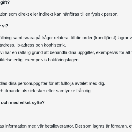
gift?
tion som direkt eller indirekt kan hänföras till en fysisk person.
r vi?
llning samt svara på frågor relaterat till din order (kundtjänst) lagrar 
adress, ip-adress och köphistorik.
i har en rättslig grund att behandla dina uppgifter, exempelvis för att f
rpliktelse enligt exempelvis bokföringslagen.
s dina personuppgifter för att fullfölja avtalet med dig.
 liknande utskick sker efter samtycke från dig.
s och med vilket syfte?
s information med vår betalleverantör. Det som lagras är förnamn, e