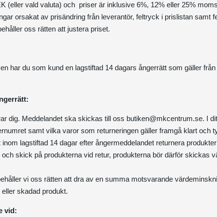
SEK (eller vald valuta) och priser är inklusive 6%, 12% eller 25% mo
ngar orsakat av prisändring från leverantör, feltryck i prislistan samt f
ehåller oss rätten att justera priset.
n har du som kund en lagstiftad 14 dagars ångerrätt som gäller från d
ngerrätt:
r dig. Meddelandet ska skickas till oss
butiken@mkcentrum.se
. I 
rnumret samt vilka varor som returneringen gäller framgå klart och ty
inom lagstiftad 14 dagar efter ångermeddelandet returnera produkterna
ns och skick på produkterna vid retur, produkterna bör därför skickas 
rbehåller vi oss rätten att dra av en summa motsvarande värdeminsk
 eller skadad produkt.
e vid: