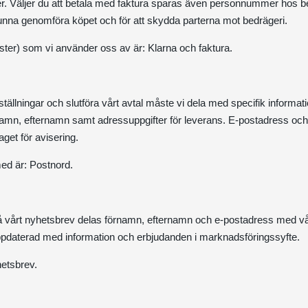
. Väljer du att betala med faktura sparas även personnummer hos be
kunna genomföra köpet och för att skydda parterna mot bedrägeri.
nster) som vi använder oss av är: Klarna och faktura.
ställningar och slutföra vårt avtal måste vi dela med specifik informa
rnamn, efternamn samt adressuppgifter för leverans. E-postadress oc
get för avisering.
ed är: Postnord.
på vårt nyhetsbrev delas förnamn, efternamn och e-postadress med vå
 uppdaterad med information och erbjudanden i marknadsföringssyfte.
hetsbrev.