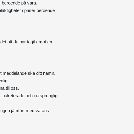
ms beroende på vara.
elaktigheter i priser beroende
et att du har tagit emot en
ditt meddelande ska ditt namn,
dligt.
 till oss.
välpaketerade och i ursprunglig
ningen jämfört med varans