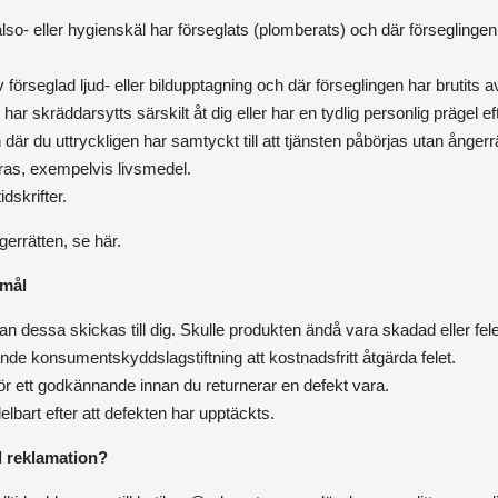
o- eller hygienskäl har förseglats (plomberats) och där förseglingen
örseglad ljud- eller bildupptagning och där förseglingen har brutits av
har skräddarsytts särskilt åt dig eller har en tydlig personlig prägel e
 där du uttryckligen har samtyckt till att tjänsten påbörjas utan ångerrä
as, exempelvis livsmedel.
dskrifter.
gerrätten, se
här.
omål
nnan dessa skickas till dig. Skulle produkten ändå vara skadad eller f
ande konsumentskyddslagstiftning att kostnadsfritt åtgärda felet.
ör ett godkännande innan du returnerar en defekt vara.
bart efter att defekten har upptäckts.
id reklamation?