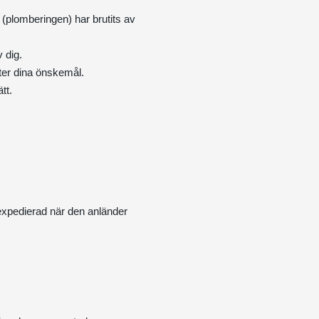
 (plomberingen) har brutits av
 dig.
fter dina önskemål.
tt.
elexpedierad när den anländer