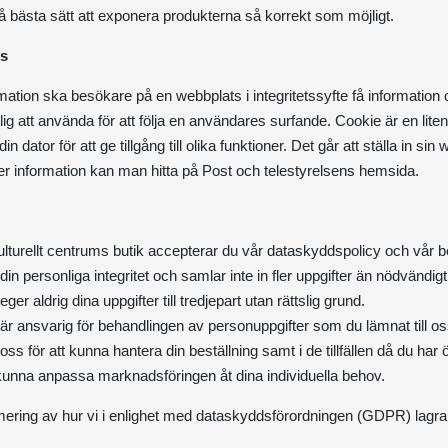
 på bästa sätt att exponera produkterna så korrekt som möjligt.
es
rmation ska besökare på en webbplats i integritetssyfte få informatio
lig att använda för att följa en användares surfande. Cookie är en lite
n dator för att ge tillgång till olika funktioner. Det går att ställa in si
r information kan man hitta på Post och telestyrelsens hemsida.
urellt centrums butik accepterar du vår dataskyddspolicy och vår b
in personliga integritet och samlar inte in fler uppgifter än nödvändigt
reger aldrig dina uppgifter till tredjepart utan rättslig grund.
 är ansvarig för behandlingen av personuppgifter som du lämnat till 
s för att kunna hantera din beställning samt i de tillfällen då du har
kunna anpassa marknadsföringen åt dina individuella behov.
ring av hur vi i enlighet med
dataskyddsförordningen
(GDPR) lagrar 