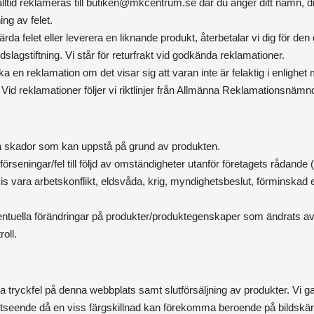
lltid reklameras till
butiken@mkcentrum.se
där du anger ditt namn, d
ng av felet.
rda felet eller leverera en liknande produkt, återbetalar vi dig för den
agstiftning. Vi står för returfrakt vid godkända reklamationer.
eka en reklamation om det visar sig att varan inte är felaktig i enlighe
id reklamationer följer vi riktlinjer från Allmänna Reklamationsnämn
ekta skador som kan uppstå på grund av produkten.
 förseningar/fel till följd av omständigheter utanför företagets rådand
 vara arbetskonflikt, eldsvåda, krig, myndighetsbeslut, förminskad el
ventuella förändringar på produkter/produktegenskaper som ändrats av
oll.
a tryckfel på denna webbplats samt slutförsäljning av produkter. Vi gar
tseende då en viss färgskillnad kan förekomma beroende på bildskär