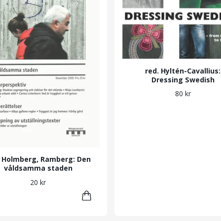
red. Hyltén-Cavallius:
Dressing Swedish
80 kr
. Holmberg, Ramberg: Den
våldsamma staden
20 kr