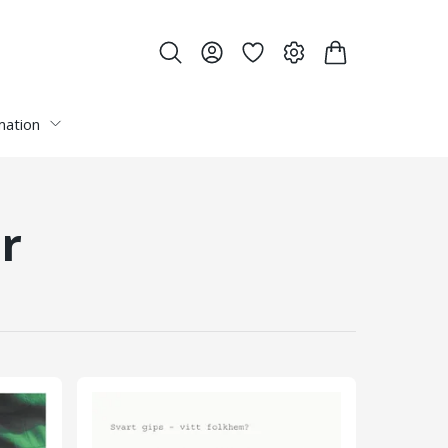
mation
r