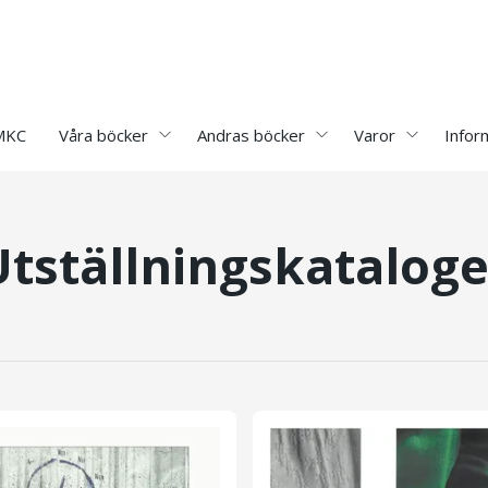
 MKC
Våra böcker
Andras böcker
Varor
Infor
Utställningskataloge