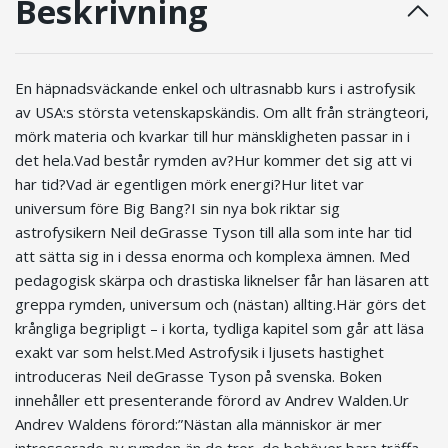
Beskrivning
En häpnadsväckande enkel och ultrasnabb kurs i astrofysik
av USA:s största vetenskapskändis. Om allt från strängteori,
mörk materia och kvarkar till hur mänskligheten passar in i
det hela.Vad består rymden av?Hur kommer det sig att vi
har tid?Vad är egentligen mörk energi?Hur litet var
universum före Big Bang?I sin nya bok riktar sig
astrofysikern Neil deGrasse Tyson till alla som inte har tid
att sätta sig in i dessa enorma och komplexa ämnen. Med
pedagogisk skärpa och drastiska liknelser får han läsaren att
greppa rymden, universum och (nästan) allting.Här görs det
krångliga begripligt – i korta, tydliga kapitel som går att läsa
exakt var som helst.Med Astrofysik i ljusets hastighet
introduceras Neil deGrasse Tyson på svenska. Boken
innehåller ett presenterande förord av Andrev Walden.Ur
Andrev Waldens förord:”Nästan alla människor är mer