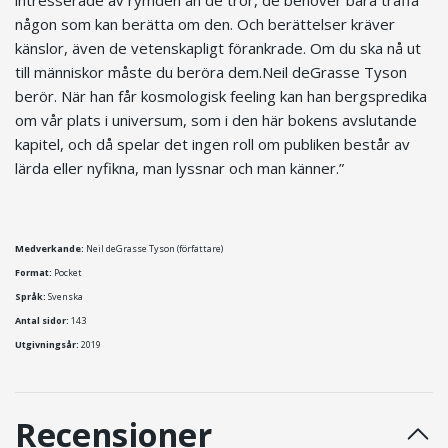
intresserade av rymden än de tror, de behöver bara träffa
någon som kan berätta om den. Och berättelser kräver
känslor, även de vetenskapligt förankrade. Om du ska nå ut
till människor måste du beröra dem.Neil deGrasse Tyson
berör. När han får kosmologisk feeling kan han bergspredika
om vår plats i universum, som i den här bokens avslutande
kapitel, och då spelar det ingen roll om publiken består av
lärda eller nyfikna, man lyssnar och man känner.”
Medverkande:
Neil deGrasse Tyson (författare)
Format:
Pocket
Språk:
Svenska
Antal sidor:
143
Utgivningsår:
2019
Recensioner