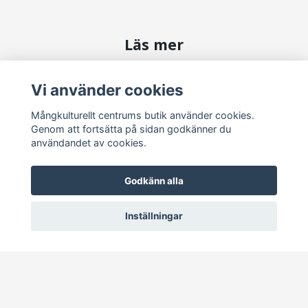
Läs mer
Kontakta oss
Vi använder cookies
Köpvillkor
Mångkulturellt centrums butik använder cookies.
Genom att fortsätta på sidan godkänner du
Sociala medier
användandet av cookies.
Godkänn alla
Inställningar
Prenumerera på vårt nyhetsbrev
Prenumerera