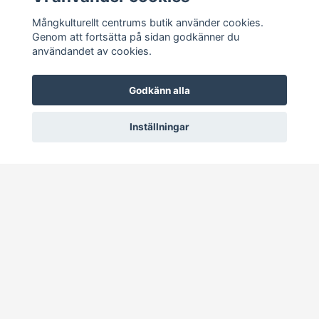
Mångkulturellt centrums butik använder cookies.
Genom att fortsätta på sidan godkänner du
Sociala medier
användandet av cookies.
Godkänn alla
Inställningar
Prenumerera på vårt nyhetsbrev
Prenumerera
© 2026 Mångkulturellt centrums butik