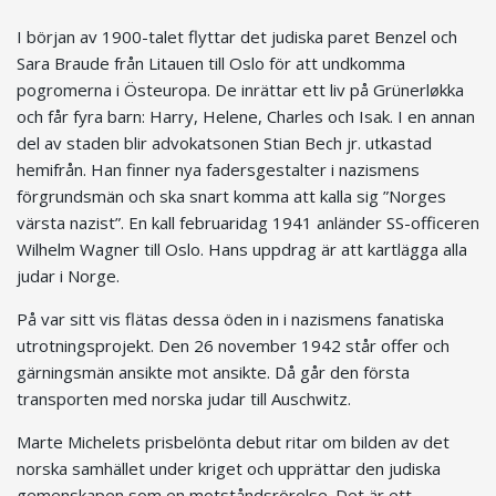
I början av 1900-talet flyttar det judiska paret Benzel och
Sara Braude från Litauen till Oslo för att undkomma
pogromerna i Östeuropa. De inrättar ett liv på Grünerløkka
och får fyra barn: Harry, Helene, Charles och Isak. I en annan
del av staden blir advokatsonen Stian Bech jr. utkastad
hemifrån. Han finner nya fadersgestalter i nazismens
förgrundsmän och ska snart komma att kalla sig ”Norges
värsta nazist”. En kall februaridag 1941 anländer SS-officeren
Wilhelm Wagner till Oslo. Hans uppdrag är att kartlägga alla
judar i Norge.
På var sitt vis flätas dessa öden in i nazismens fanatiska
utrotningsprojekt. Den 26 november 1942 står offer och
gärningsmän ansikte mot ansikte. Då går den första
transporten med norska judar till Auschwitz.
Marte Michelets prisbelönta debut ritar om bilden av det
norska samhället under kriget och upprättar den judiska
gemenskapen som en motståndsrörelse. Det är ett