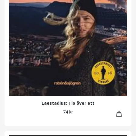
Laestadius: Tio över ett
74 kr