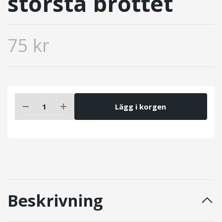
största brottet
75 kr
Lägg i korgen
Beskrivning