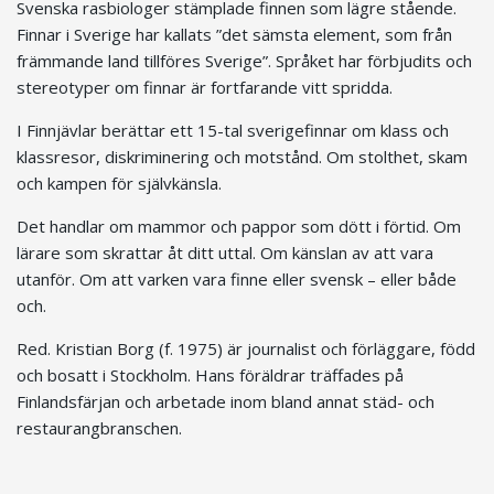
Svenska rasbiologer stämplade finnen som lägre stående.
Finnar i Sverige har kallats ”det sämsta element, som från
främmande land tillföres Sverige”. Språket har förbjudits och
stereotyper om finnar är fortfarande vitt spridda.
I Finnjävlar berättar ett 15-tal sverigefinnar om klass och
klassresor, diskriminering och motstånd. Om stolthet, skam
och kampen för självkänsla.
Det handlar om mammor och pappor som dött i förtid. Om
lärare som skrattar åt ditt uttal. Om känslan av att vara
utanför. Om att varken vara finne eller svensk – eller både
och.
Red. Kristian Borg (f. 1975) är journalist och förläggare, född
och bosatt i Stockholm. Hans föräldrar träffades på
Finlandsfärjan och arbetade inom bland annat städ- och
restaurangbranschen.