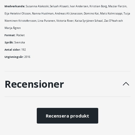
Medverkande:
Susanna Alakoski, Seluah Alsaati, Ivar Andersen, Kristian Borg, Maziar Farzin,
Eija Hetekivi Olsson, Nanna Huolman, Andreas Ali Jonasson, Domino Kai, Mats Kolmisoppi, Tuija
Nieminen Kristofersson, Lina Puranen, Victoria Rixer, Kaisa Syrjänen Schaal, Zac O’Yeah och
Marja Ågren
Format:
Pocket
Språk:
Svenska
Antal sidor:
192
Utgivningsår:
2016
Recensioner
Recensera produkt