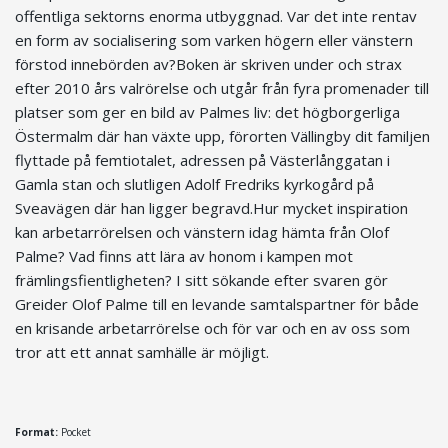
offentliga sektorns enorma utbyggnad. Var det inte rentav
en form av socialisering som varken högern eller vänstern
förstod innebörden av?Boken är skriven under och strax
efter 2010 års valrörelse och utgår från fyra promenader till
platser som ger en bild av Palmes liv: det högborgerliga
Östermalm där han växte upp, förorten Vällingby dit familjen
flyttade på femtiotalet, adressen på Västerlånggatan i
Gamla stan och slutligen Adolf Fredriks kyrkogård på
Sveavägen där han ligger begravd.Hur mycket inspiration
kan arbetarrörelsen och vänstern idag hämta från Olof
Palme? Vad finns att lära av honom i kampen mot
främlingsfientligheten? I sitt sökande efter svaren gör
Greider Olof Palme till en levande samtalspartner för både
en krisande arbetarrörelse och för var och en av oss som
tror att ett annat samhälle är möjligt.
Format:
Pocket