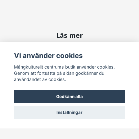
Läs mer
Kontakta oss
Vi använder cookies
Köpvillkor
Mångkulturellt centrums butik använder cookies.
Genom att fortsätta på sidan godkänner du
Sociala medier
användandet av cookies.
Godkänn alla
Inställningar
Prenumerera på vårt nyhetsbrev
Prenumerera