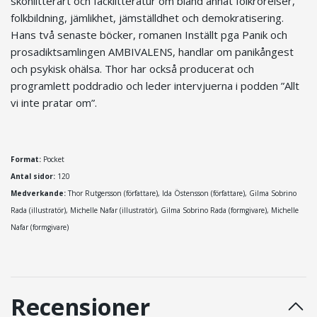
skönlitterärt och facklitteratur om bland annat folkrörelser,
folkbildning, jämlikhet, jämställdhet och demokratisering.
Hans två senaste böcker, romanen Inställt pga Panik och
prosadiktsamlingen AMBIVALENS, handlar om panikångest
och psykisk ohälsa. Thor har också producerat och
programlett poddradio och leder intervjuerna i podden ”Allt
vi inte pratar om”.
Format:
Pocket
Antal sidor:
120
Medverkande:
Thor Rutgersson (författare),
Ida Östensson (författare), Gilma Sobrino
Rada (illustratör), Michelle Nafar (illustratör), Gilma Sobrino Rada (formgivare), Michelle
Nafar (formgivare)
Recensioner