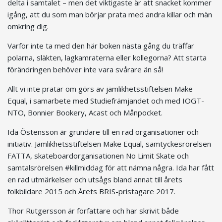
delta i samtalet – men det viktigaste är att snacket kommer
igång, att du som man börjar prata med andra killar och män
omkring dig.
Varför inte ta med den här boken nästa gång du träffar
polarna, släkten, lagkamraterna eller kollegorna? Att starta
förändringen behöver inte vara svårare än så!
Allt vi inte pratar om görs av jämlikhetsstiftelsen Make
Equal, i samarbete med Studiefrämjandet och med IOGT-
NTO, Bonnier Bookery, Acast och Månpocket.
Ida Östensson är grundare till en rad organisationer och
initiativ. Jämlikhetsstiftelsen Make Equal, samtyckesrörelsen
FATTA, skateboardorganisationen No Limit Skate och
samtalsrörelsen #killmiddag för att nämna några. Ida har fått
en rad utmärkelser och utsågs bland annat till årets
folkbildare 2015 och Årets BRIS-pristagare 2017.
Thor Rutgersson är författare och har skrivit både