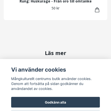
Rung: Huskurage - Från oro till omtanke
50 kr
Läs mer
Kontakta oss
Vi använder cookies
Köpvillkor
Mångkulturellt centrums butik använder cookies.
Genom att fortsätta på sidan godkänner du
Sociala medier
användandet av cookies.
Godkänn alla