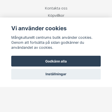
Kontakta oss
Köpvillkor
Vi använder cookies
Sociala medier
Mångkulturellt centrums butik använder cookies.
Genom att fortsätta på sidan godkänner du
användandet av cookies.
Prenumerera på vårt nyhetsbrev
Godkänn alla
Inställningar
Prenumerera