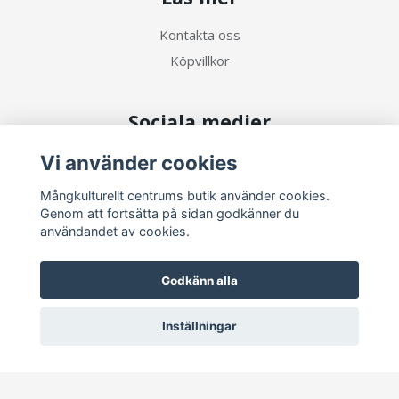
Kontakta oss
Köpvillkor
Sociala medier
Vi använder cookies
Mångkulturellt centrums butik använder cookies.
Genom att fortsätta på sidan godkänner du
Prenumerera på vårt nyhetsbrev
användandet av cookies.
Prenumerera
Godkänn alla
Inställningar