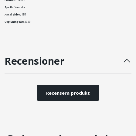
Språk:
Svenska
Antal sidor:
154
Utgivningsår:
2020
Recensioner
Recensera produkt