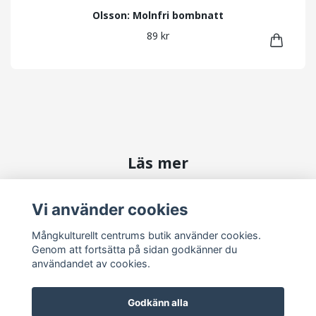
Olsson: Molnfri bombnatt
89 kr
Läs mer
Kontakta oss
Vi använder cookies
Köpvillkor
Mångkulturellt centrums butik använder cookies.
Genom att fortsätta på sidan godkänner du
Sociala medier
användandet av cookies.
Godkänn alla