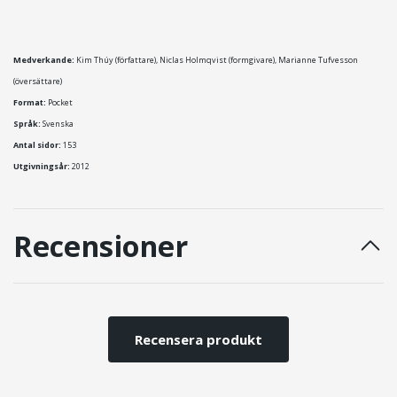
Medverkande:
Kim Thúy (författare), Niclas Holmqvist (formgivare), Marianne Tufvesson
(översättare)
Format:
Pocket
Språk:
Svenska
Antal sidor:
153
Utgivningsår:
2012
Recensioner
Recensera produkt