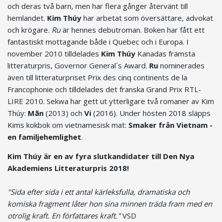
och deras två barn, men har flera gånger återvänt till
hemlandet.
Kim Thúy
har arbetat som översättare, advokat
och krögare.
Ru
är hennes debutroman. Boken har fått ett
fantastiskt mottagande både i Quebec och i Europa. I
november 2010 tilldelades
Kim Thúy
Kanadas främsta
litteraturpris, Governor General´s Award.
Ru
nominerades
även till litteraturpriset Prix des cinq continents de la
Francophonie och tilldelades det franska Grand Prix RTL-
LIRE 2010. Sekwa har gett ut ytterligare två romaner av Kim
Thúy:
Mãn
(2013) och
Vi
(2016). Under hösten 2018 släpps
Kims kokbok om vietnamesisk mat:
Smaker från Vietnam -
en familjehemlighet
.
Kim Thúy är en av fyra slutkandidater till Den Nya
Akademiens Litteraturpris 2018!
"Sida efter sida i ett antal kärleksfulla, dramatiska och
komiska fragment låter hon sina minnen träda fram med en
otrolig kraft. En författares kraft."
VSD