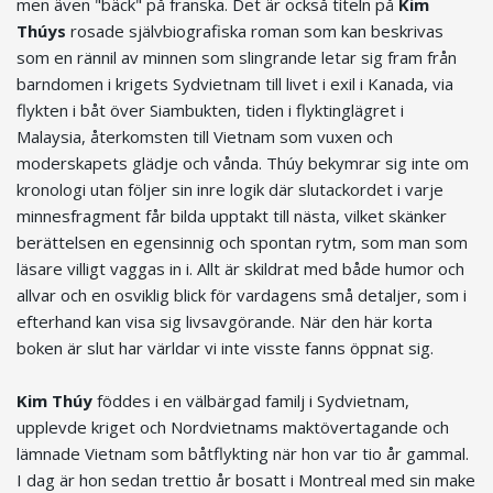
men även "bäck" på franska. Det är också titeln på
Kim
Thúys
rosade självbiografiska roman som kan beskrivas
som en rännil av minnen som slingrande letar sig fram från
barndomen i krigets Sydvietnam till livet i exil i Kanada, via
flykten i båt över Siambukten, tiden i flyktinglägret i
Malaysia, återkomsten till Vietnam som vuxen och
moderskapets glädje och vånda. Thúy bekymrar sig inte om
kronologi utan följer sin inre logik där slutackordet i varje
minnesfragment får bilda upptakt till nästa, vilket skänker
berättelsen en egensinnig och spontan rytm, som man som
läsare villigt vaggas in i. Allt är skildrat med både humor och
allvar och en osviklig blick för vardagens små detaljer, som i
efterhand kan visa sig livsavgörande. När den här korta
boken är slut har världar vi inte visste fanns öppnat sig.
Kim Thúy
föddes i en välbärgad familj i Sydvietnam,
upplevde kriget och Nordvietnams maktövertagande och
lämnade Vietnam som båtflykting när hon var tio år gammal.
I dag är hon sedan trettio år bosatt i Montreal med sin make