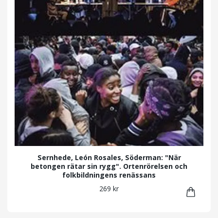
Sernhede, León Rosales, Söderman: "När
betongen rätar sin rygg". Ortenrörelsen och
folkbildningens renässans
269 kr