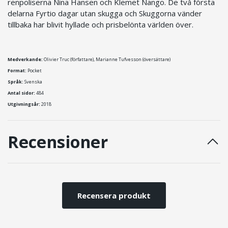
renpoliserna Nina Hansen och Klemet Nango. De två första
delarna Fyrtio dagar utan skugga och Skuggorna vänder
tillbaka har blivit hyllade och prisbelönta världen över.
Medverkande:
Olivier Truc (författare), Marianne Tufvesson (översättare)
Format:
Pocket
Språk:
Svenska
Antal sidor:
484
Utgivningsår:
2018
Recensioner
Recensera produkt