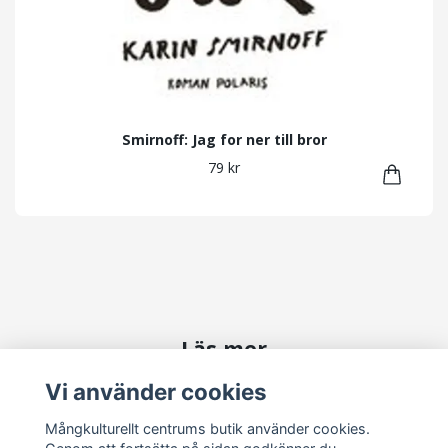
Smirnoff: Jag for ner till bror
79 kr
Läs mer
Vi använder cookies
Kontakta oss
Köpvillkor
Mångkulturellt centrums butik använder cookies.