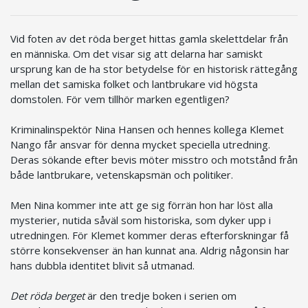
Vid foten av det röda berget hittas gamla skelettdelar från
en människa. Om det visar sig att delarna har samiskt
ursprung kan de ha stor betydelse för en historisk rättegång
mellan det samiska folket och lantbrukare vid högsta
domstolen. För vem tillhör marken egentligen?
Kriminalinspektör Nina Hansen och hennes kollega Klemet
Nango får ansvar för denna mycket speciella utredning.
Deras sökande efter bevis möter misstro och motstånd från
både lantbrukare, vetenskapsmän och politiker.
Men Nina kommer inte att ge sig förrän hon har löst alla
mysterier, nutida såväl som historiska, som dyker upp i
utredningen. För Klemet kommer deras efterforskningar få
större konsekvenser än han kunnat ana. Aldrig någonsin har
hans dubbla identitet blivit så utmanad.
Det röda berget
är den tredje boken i serien om