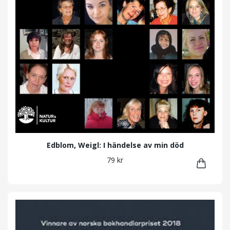
Edblom, Weigl: I händelse av min död
79 kr