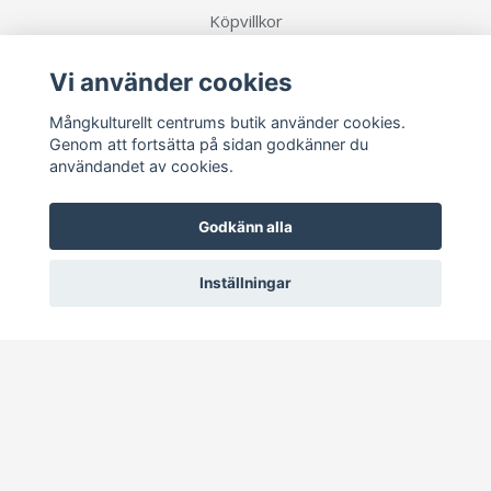
Köpvillkor
Vi använder cookies
Sociala medier
Mångkulturellt centrums butik använder cookies.
Genom att fortsätta på sidan godkänner du
användandet av cookies.
Prenumerera på vårt nyhetsbrev
Godkänn alla
Inställningar
Prenumerera
© 2026 Mångkulturellt centrums butik