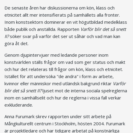
De senaste åren har diskussionerna om kön, klass och
etnicitet allt mer intensifierats på samhällets alla fronter.
Inom konstsektorn dominerar en vit högutbildad medelklass
både publik och anställda. Rapporten
Varför blir det så snett
II?
söker svar på varför det ser ut såhär och vad man kan
göra åt det.
Genom djupintervjuer med ledande personer inom
konstvärlden ställs frågor om vad som ger status och makt
och hur det relateras till frågor om kön, klass och etnicitet.
Istället för att undersöka "de andra" i form av arbete,
kvinnor eller människor med utländsk bakgrund riktar
Varför
blir det så snett II?
ljuset mot de interna sociala spelreglerna
inom en samhällselit och hur de reglerna i vissa fall verkar
exkluderande.
Anna Furumark skrev rapporten under sitt arbete på
Mångkulturellt centrum i Stockholm, hösten 2004. Furumark
är projektledare och har tidigare arbetat på konstnärliga