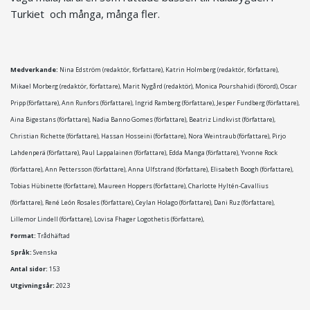
Turkiet och många, många fler.
Medverkande:
Nina Edström (redaktör, författare), Katrin Holmberg (redaktör, författare),
Mikael Morberg (redaktör, författare), Marit Nygård (redaktör), Monica Pourshahidi (förord), Oscar
Pripp (författare), Ann Runfors (författare), Ingrid Ramberg (författare), Jesper Fundberg (författare),
Aina Bigestans (författare), Nadia Banno Gomes (författare), Beatriz Lindkvist (författare),
Christian Richette (författare), Hassan Hosseini (författare), Nora Weintraub (författare), Pirjo
Lahdenperä (författare), Paul Lappalainen (författare), Edda Manga (författare), Yvonne Rock
(författare), Ann Pettersson (författare), Anna Ulfstrand (författare), Elisabeth Boogh (författare),
Tobias Hübinette (författare), Maureen Hoppers (författare), Charlotte Hyltén-Cavallius
(författare), René León Rosales (författare), Ceylan Holago (författare), Dani Ruz (författare),
Lillemor Lindell (författare), Lovisa Fhager Logothetis (författare),
Format:
Trådhäftad
Språk:
Svenska
Antal sidor:
153
Utgivningsår:
2023