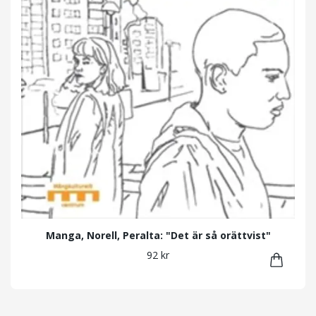
Manga, Norell, Peralta: "Det är så orättvist"
92 kr