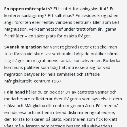
En öppen mötesplats?
Ett slutet forskningsinstitut? En
konferensanläggning? Ett kulturhus? En avsides krog på en
äng i förorten eller rentav världens centrum? Eller som Leif
Magnusson, verksamhetschef under trettiofem år, gärna
framhåller – en säker plats för osäkra frågor.
Svensk migration
har varit reglerad i över ett sekel men
inte förrän vid slutet av sextiotalet började politiker närma
sig frågor om migrationens sociala konsekvenser. Botkyrka
kommuns politiker kom tidigt att intressera sig för vad
migration betyder för hela samhället och stiftade
Mångkulturellt centrum 1987.
I din hand
håller du en bok där 31 av centrets vänner och
medarbetare reflekterar över frågorna som sysselsatt dem
själva och Mångkulturellt centrum genom åren. Följ med på
en tidsresa och möt en irriterad diskrimineringsutredare,
den första forskaren på plats, konstnären som fick folk att
våga måla, läraren som rattade bussen till Kulubygden i